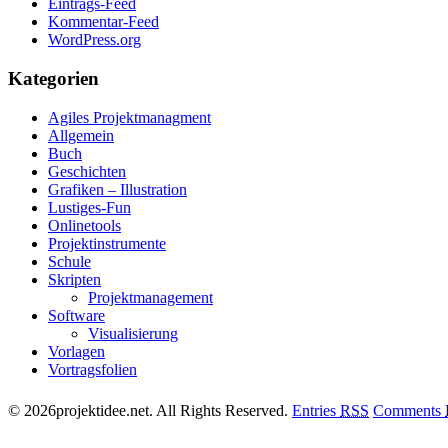
Eintrags-Feed
Kommentar-Feed
WordPress.org
Kategorien
Agiles Projektmanagment
Allgemein
Buch
Geschichten
Grafiken – Illustration
Lustiges-Fun
Onlinetools
Projektinstrumente
Schule
Skripten
Projektmanagement
Software
Visualisierung
Vorlagen
Vortragsfolien
© 2026projektidee.net. All Rights Reserved.
Entries
RSS
Comments