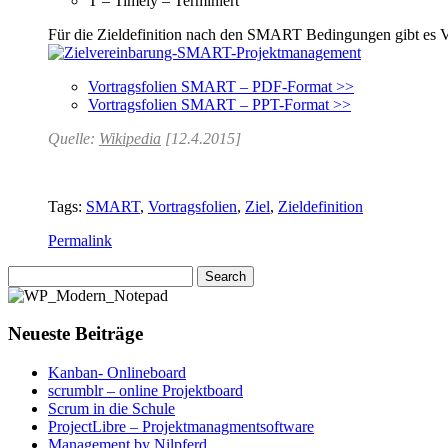
T – Timely – Terminiert
Für die Zieldefinition nach den SMART Bedingungen gibt es 
Vortragsfolien SMART – PDF-Format >>
Vortragsfolien SMART – PPT-Format >>
Quelle:
Wikipedia
[12.4.2015]
Tags:
SMART
,
Vortragsfolien
,
Ziel
,
Zieldefinition
Permalink
Neueste Beiträge
Kanban- Onlineboard
scrumblr – online Projektboard
Scrum in die Schule
ProjectLibre – Projektmanagmentsoftware
Management by Nilpferd